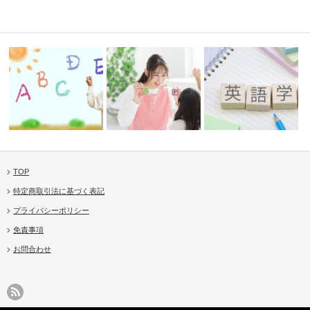
TOP
法のレッス
あそびながら英語マスター！
“英語嫌い”にさせない！Jolly
英語教育ってどう始める
特定商取引法に基づく表記
Jolly P…
Ph…
たらJoll…
プライバシーポリシー
免責事項
お問合わせ