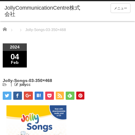
メニュー
Home
Jolly-Songs-03-350×468
2024
04
Feb
Jolly-Songs-03-350×468
jollycc