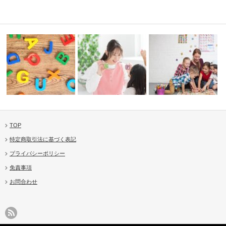
TOP
スター！
遊びのような学び、学びのよう
“英語嫌い”にさせない！Jolly
アルファベットの世界へ
特定商取引法に基づく表記
な遊び。Jo…
Ph…
そ！Joll…
プライバシーポリシー
免責事項
お問合わせ