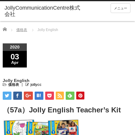
メニュー
Home
価格表
Jolly English
2020
03
Apr
Jolly English
価格表
jollycc
（57a）Jolly English Teacher’s Kit