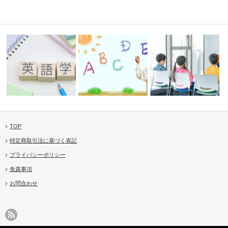
TOP
の第一歩。
英語教育ってどう始める？迷っ
あそびながら英語マスター！
英語が好きになる魔法の
特定商取引法に基づく表記
たらJoll…
Jolly P…
ン。Joll…
プライバシーポリシー
免責事項
お問合わせ