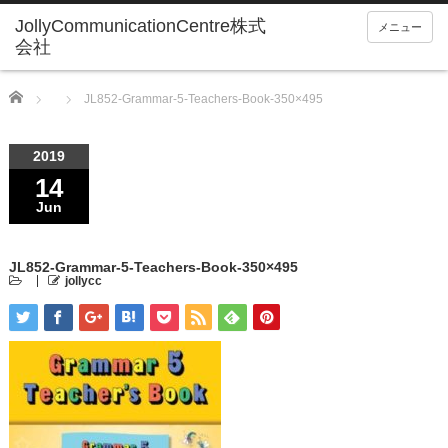
メニュー
Home
JL852-Grammar-5-Teachers-Book-350×495
2019
14
Jun
JL852-Grammar-5-Teachers-Book-350×495
jollycc