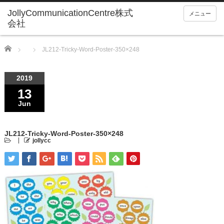
メニュー
Home
JL212-Tricky-Word-Poster-350×248
2019
13
Jun
JL212-Tricky-Word-Poster-350×248
jollycc