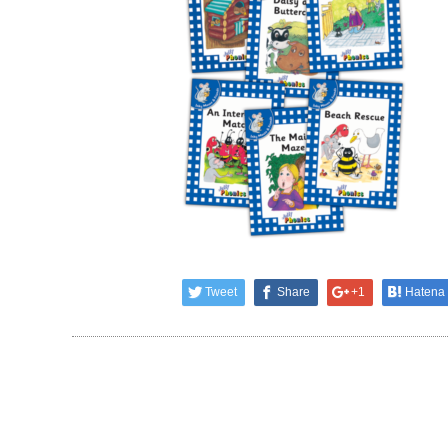
Tweet
Share
+1
Hatena