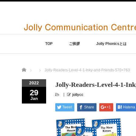
TOP
ご挨拶
Jolly Phonicsとは
Home
Jolly-Readers-Level-4-1-Inky-and-Friends-570×763
2022
Jolly-Readers-Level-4-1-In
29
jollycc
Jan
Tweet
Share
+1
Hatena