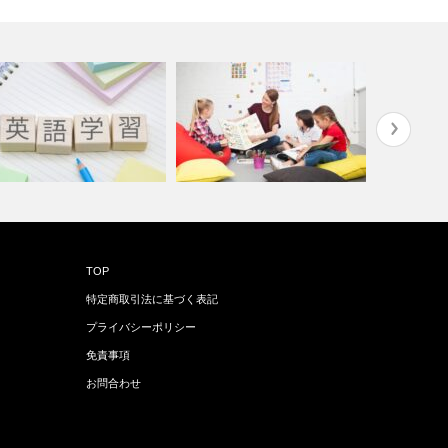
語教育ってどう始める？迷っ
英語学習の第一歩に最適！Jolly
あそびなが
TOP
らJoll…
Ph…
Jolly P…
特定商取引法に基づく表記
プライバシーポリシー
免責事項
お問合わせ