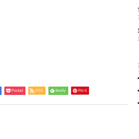
Pocket
RSS
feedly
Pin it