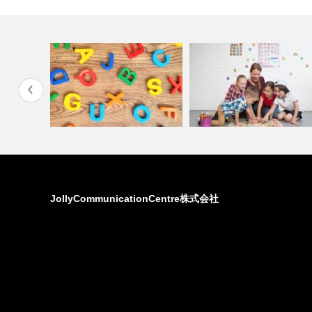
olly
遊びのような学び、学びのよう
アルファベットの世界へよう
な遊び。Jo…
そ！Joll…
JollyCommunicationCentre株式会社