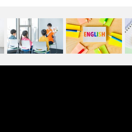
こ
英語が好きになる魔法のレッス
できた！が英語学習の第一歩。
英
ン。Joll…
Jolly …
た