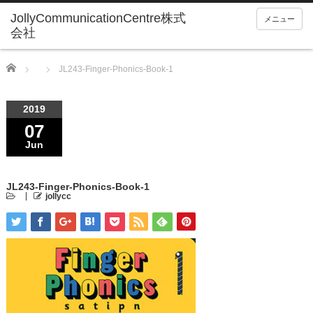
メニュー
Home
JL243-Finger-Phonics-Book-1
2019
07
Jun
JL243-Finger-Phonics-Book-1
jollycc