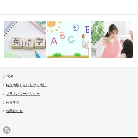
TOP
学びのよう
英語教育ってどう始める？迷っ
あそびながら英語マスター！
“英語嫌い”にさせない！Jol
特定商取引法に基づく表記
たらJoll…
Jolly P…
Ph…
プライバシーポリシー
免責事項
お問合わせ