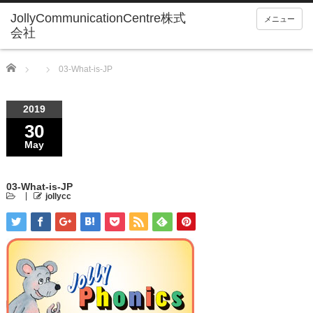
メニュー
Home
03-What-is-JP
2019
30
May
03-What-is-JP
jollycc